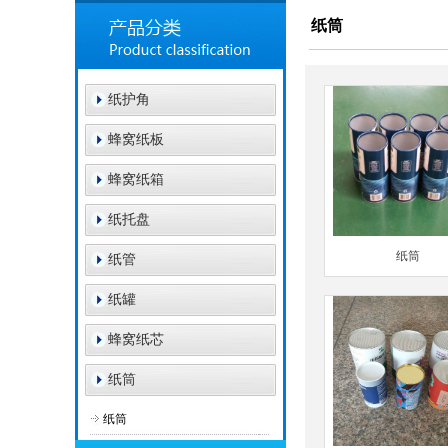
纸筒
纸护角
蜂窝纸板
蜂窝纸箱
纸托盘
纸筒
纸管
纸罐
蜂窝纸芯
纸筒
纸筒