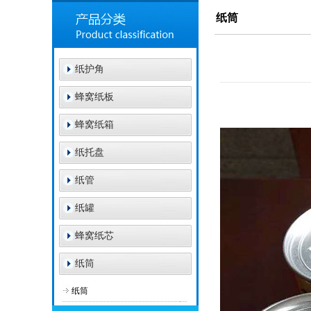
纸筒
纸护角
蜂窝纸板
蜂窝纸箱
纸托盘
纸管
纸罐
蜂窝纸芯
纸筒
纸筒