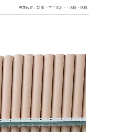
当前位置：
首 页
> 产品展示 > > 纸筒 > 纸筒