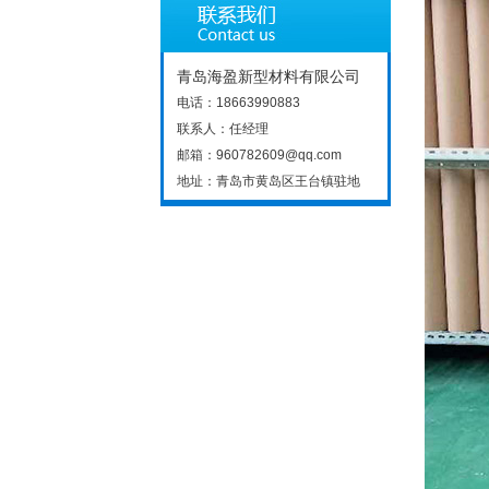
青岛海盈新型材料有限公司
电话：18663990883
联系人：任经理
邮箱：960782609@qq.com
地址：青岛市黄岛区王台镇驻地