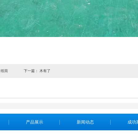
：
纸筒
下一篇： 木有了
产品展示
新闻动态
成功